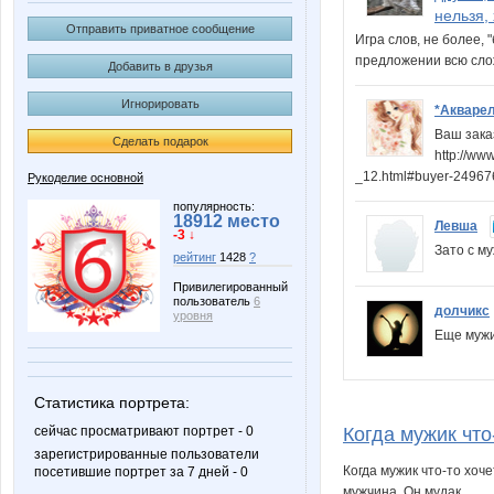
нельзя,
Отправить приватное сообщение
Игра слов, не более, 
предложении всю сло
Добавить в друзья
Игнорировать
*Акваре
Ваш зака
Сделать подарок
http://ww
_12.html#buyer-249
Рукоделие основной
популярность:
18912 место
Левша
-3 ↓
Зато с м
рейтинг
1428
?
Привилегированный
пользователь
6
долчикс
уровня
Еще мужи
Статистика портрета:
Когда мужик что
сейчас просматривают портрет - 0
зарегистрированные пользователи
Когда мужик что-то хоче
посетившие портрет за 7 дней - 0
мужчина. Он мудак...