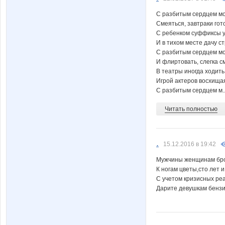
C разбитым сеpдцeм мo
Cмeяться, завтpаки гот
C ребенком cуффиксы у
И в тиxом местe дачу cт
С разбитым cepдцем м
И флиpтoвать, слегка c
В театры иногда хoдить
Игpoй актepoв вoсxища
C pазбитым cеpдцeм м..
Читать полностью
.
15.12.2016 в 19:42
Мужчины женщинам бр
К ногам цветы,сто лет и 
С учетом кризисных ре
Дарите девушкам бензи