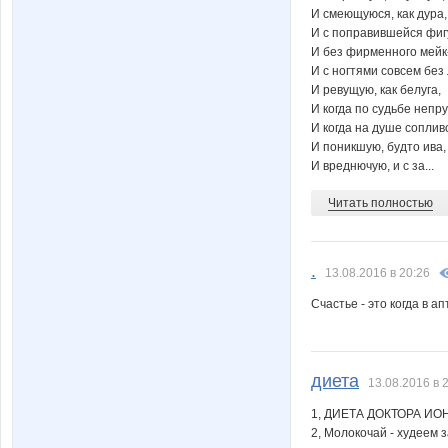
И смеющуюся, как дура,
И с поправившейся фиг
И без фирменного мейк
И с ногтями совсем без 
И ревущую, как белуга,
И когда по судьбе непру
И когда на душе соплив
И поникшую, будто ива,
И вреднючую, и с за...
Читать полностью
.
13.08.2016 в 20:26
Счастье - это когда в а
диета
13.08.2016 в 
1, ДИЕТА ДОКТОРА ИО
2, Молокочай - худеем за