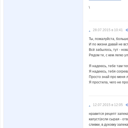
\
.
28.07.2015 в 10:41
Ты, пожалуйста, больше
И по жизни давай не вс
Всё забылось, тут - нов
Рядом те, с кем легко у
Я надеюсь, тебе там те
Я надеюсь, тебя согрев
Просто знай про меня 
Я простила, чего не пр
.
12.07.2015 в 12:05
нравится рецепт запека
капуст(если сырая - от
сливки, в духовку запе