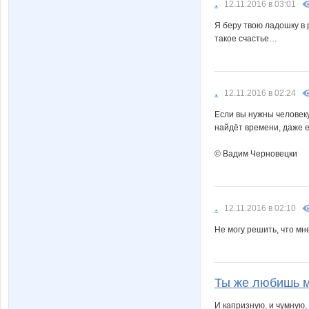
.
12.11.2016 в 03:01
Я беру твою ладошку в 
такое счастье…
.
12.11.2016 в 02:24
Если вы нужны человеку
найдёт времени, даже е
© Вадим Черновецки
.
12.11.2016 в 02:10
Не могу решить, что мн
Ты же любишь 
И капризную, и чумную,